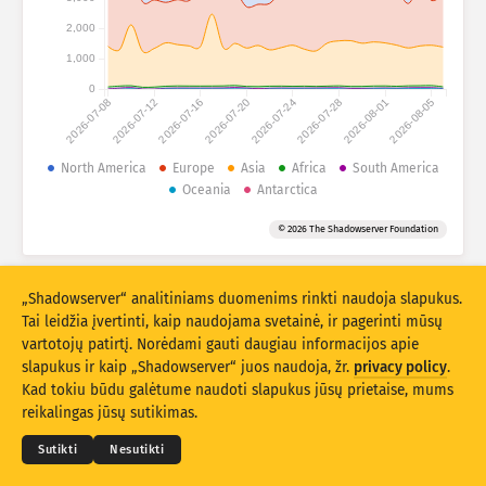
Pagalba
Grupuokite pagal
2,000
1,000
Stacking
Sukrauta
Persidengia
0
Automatiškai atnaujinti rezultatus
2026-07-08
2026-07-12
2026-07-16
2026-07-20
2026-07-24
2026-07-28
2026-08-01
2026-08-05
Atnaujinti
Atnaujinti
North America
Europe
Asia
Africa
South America
Oceania
Antarctica
Atsisiųsti kaip PNG
Apie šiuos duomenis
© 2026 The Shadowserver Foundation
IoT prietaisų pirštų atspaudų paėmimo ir „honeypot“ išpuolių statistiniai
„Shadowserver“ analitiniams duomenims rinkti naudoja slapukus.
duomenys yra bendrai finansuojami iš ES Europos infrastruktūros ryšių
Tai leidžia įvertinti, kaip naudojama svetainė, ir pagerinti mūsų
priemonės.
vartotojų patirtį. Norėdami gauti daugiau informacijos apie
slapukus ir kaip „Shadowserver“ juos naudoja, žr.
privacy policy
.
© 2026
THE SHADOWSERVER FOUNDATION
Privatumo politika ir sąlygos
Kad tokiu būdu galėtume naudoti slapukus jūsų prietaise, mums
Susisiekite su mumis
Kūrėjų sąrašas
reikalingas jūsų sutikimas.
Kalba
Sutikti
Nesutikti