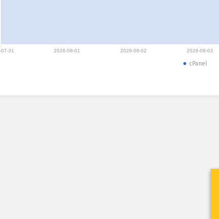
-07-31
2026-08-01
2026-08-02
2026-08-03
cPanel