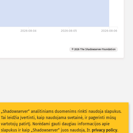
2026-08-04
2026-08-05
2026-08-06
© 2026 The Shadowserver Foundation
„Shadowserver“ analitiniams duomenims rinkti naudoja slapukus.
Tai leidžia įvertinti, kaip naudojama svetainė, ir pagerinti mūsų
vartotojų patirtį. Norėdami gauti daugiau informacijos apie
slapukus ir kaip „Shadowserver“ juos naudoja, žr.
privacy policy
.