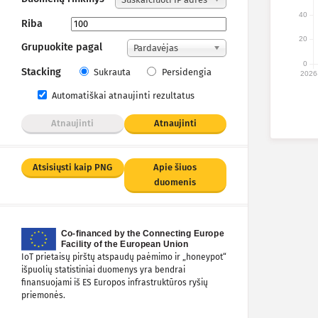
40
ai
Riba
20
Grupuokite pagal
Pardavėjas
0
Stacking
Sukrauta
Persidengia
2026
Automatiškai atnaujinti rezultatus
Atnaujinti
Atnaujinti
Atsisiųsti kaip PNG
Apie šiuos
duomenis
IoT prietaisų pirštų atspaudų paėmimo ir „honeypot“
išpuolių statistiniai duomenys yra bendrai
finansuojami iš ES Europos infrastruktūros ryšių
priemonės.