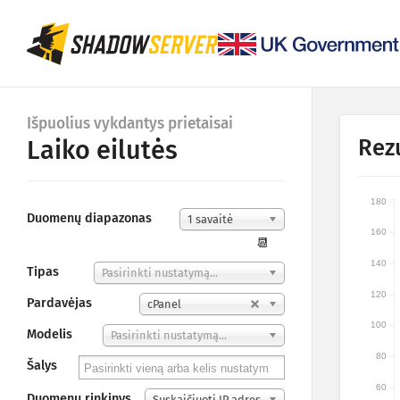
Išpuolius vykdantys prietaisai
Rez
Laiko eilutės
180
Duomenų diapazonas
1 savaitė
160
📆
140
Tipas
Pasirinkti nustatymą...
120
Pardavėjas
cPanel
100
Modelis
Pasirinkti nustatymą...
80
Šalys
60
Duomenų rinkinys
Suskaičiuoti IP adres