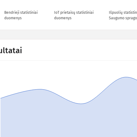
Bendrieji statistiniai
IoT prietaisų statistiniai
Išpuolių statisti
duomenys
duomenys
Saugumo sprago
ultatai