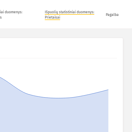
niai duomenys:
Išpuolių statistiniai duomenys:
Pagalba
s
Prietaisai