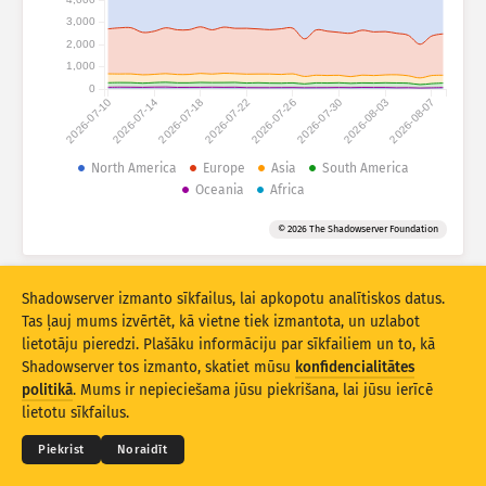
Uzbrukumu statistika: Ierīces
3,000
Valstis
2,000
Palīdzība
1,000
0
2026-07-10
2026-07-14
2026-07-18
2026-07-22
2026-07-26
2026-07-30
2026-08-03
2026-08-07
Datu kopa
Robežvērtība
North America
Europe
Asia
South America
Oceania
Africa
Grupēt pēc
Valsts
Tags
© 2026 The Shadowserver Foundation
Stacking
Salikta
Pārklāta
Automātiski atjaunināt rezultātus
Shadowserver izmanto sīkfailus, lai apkopotu analītiskos datus.
Atjaunināt
Atiestatīt
Tas ļauj mums izvērtēt, kā vietne tiek izmantota, un uzlabot
lietotāju pieredzi. Plašāku informāciju par sīkfailiem un to, kā
Shadowserver tos izmanto, skatiet mūsu
konfidencialitātes
Lejupielādēt kā PNG
© 2026
THE SHADOWSERVER FOUNDATION
Konfidencialitāte un noteikumi
Kontakti
politikā
. Mums ir nepieciešama jūsu piekrišana, lai jūsu ierīcē
Izstrādātāji
lietotu sīkfailus.
Valoda
Piekrist
Noraidīt