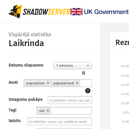
Vispārējā statistika
Rezu
Laikrinda
Datumu diapazons
1 mēnesis
18,00
📆
16,00
Avoti
population
population6
14,00
?
12,00
Smaguma pakāpe
10,00
Tagi
ssh
8,00
Valstis
6,00