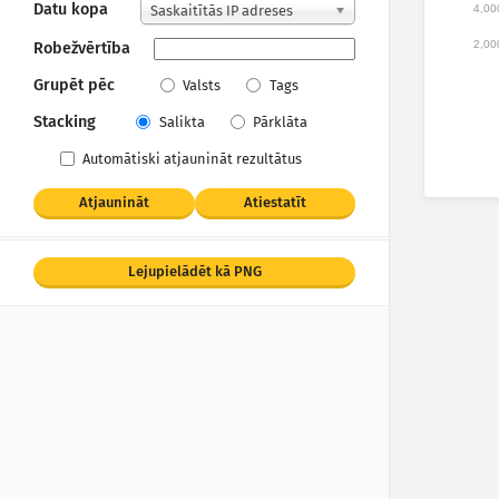
Datu kopa
4,00
Saskaitītās IP adreses
2,00
Robežvērtība
Grupēt pēc
Valsts
Tags
Stacking
Salikta
Pārklāta
Automātiski atjaunināt rezultātus
Atjaunināt
Atiestatīt
Lejupielādēt kā PNG