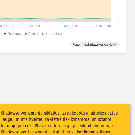
026-07-25
2026-07-29
2026-08-02
2026-08-06
a
Oceania
Africa
Antarctica
© 2026 The Shadowserver Foundation
Shadowserver izmanto sīkfailus, lai apkopotu analītiskos datus.
Tas ļauj mums izvērtēt, kā vietne tiek izmantota, un uzlabot
lietotāju pieredzi. Plašāku informāciju par sīkfailiem un to, kā
Shadowserver tos izmanto, skatiet mūsu
konfidencialitātes