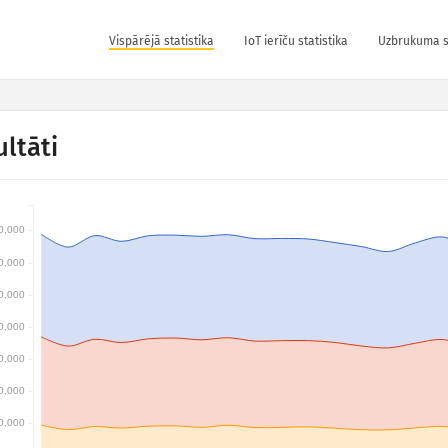
Vispārējā statistika
IoT ierīču statistika
Uzbrukuma st
ltāti
0,000
0,000
0,000
0,000
0,000
0,000
0,000