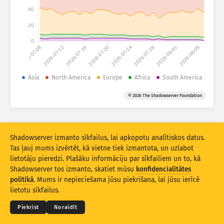
Uzbrukumu statistika: Ierīces
40
Valstis
Palīdzība
20
0
2026-07-08
2026-07-12
2026-07-16
2026-07-20
2026-07-24
2026-07-28
2026-08-01
2026-08-05
Datu kopa
Robežvērtība
Asia
North America
Europe
Africa
South America
Grupēt pēc
Valsts
Tags
© 2026 The Shadowserver Foundation
Stacking
Salikta
Pārklāta
Automātiski atjaunināt rezultātus
Shadowserver izmanto sīkfailus, lai apkopotu analītiskos datus.
Atjaunināt
Atiestatīt
Tas ļauj mums izvērtēt, kā vietne tiek izmantota, un uzlabot
lietotāju pieredzi. Plašāku informāciju par sīkfailiem un to, kā
Shadowserver tos izmanto, skatiet mūsu
konfidencialitātes
Lejupielādēt kā PNG
© 2026
THE SHADOWSERVER FOUNDATION
Konfidencialitāte un noteikumi
Kontakti
politikā
. Mums ir nepieciešama jūsu piekrišana, lai jūsu ierīcē
Izstrādātāji
lietotu sīkfailus.
Valoda
Piekrist
Noraidīt