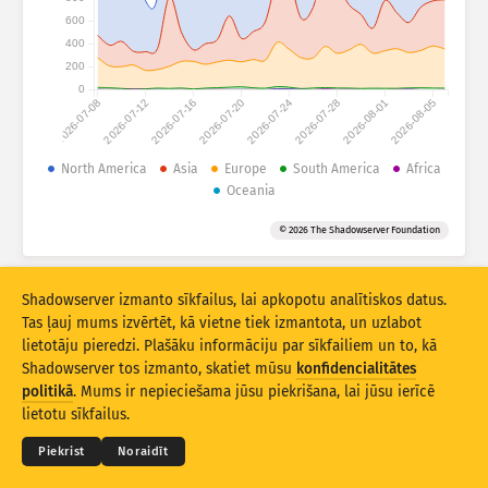
Uzbrukumu statistika: Ierīces
600
Valstis
400
Palīdzība
200
0
2026-07-08
2026-07-12
2026-07-16
2026-07-20
2026-07-24
2026-07-28
2026-08-01
2026-08-05
Datu kopa
Robežvērtība
North America
Asia
Europe
South America
Africa
Oceania
Grupēt pēc
Valsts
Tags
© 2026 The Shadowserver Foundation
Stacking
Salikta
Pārklāta
Automātiski atjaunināt rezultātus
Shadowserver izmanto sīkfailus, lai apkopotu analītiskos datus.
Atjaunināt
Atiestatīt
Tas ļauj mums izvērtēt, kā vietne tiek izmantota, un uzlabot
lietotāju pieredzi. Plašāku informāciju par sīkfailiem un to, kā
Shadowserver tos izmanto, skatiet mūsu
konfidencialitātes
Lejupielādēt kā PNG
© 2026
THE SHADOWSERVER FOUNDATION
Konfidencialitāte un noteikumi
Kontakti
politikā
. Mums ir nepieciešama jūsu piekrišana, lai jūsu ierīcē
Izstrādātāji
lietotu sīkfailus.
Valoda
Piekrist
Noraidīt