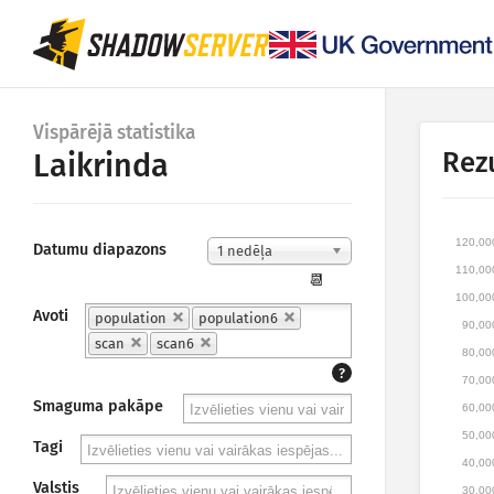
Vispārējā statistika
Rezu
Laikrinda
120,00
Datumu diapazons
1 nedēļa
110,00
📆
100,00
Avoti
population
population6
90,00
scan
scan6
80,00
?
70,00
Smaguma pakāpe
60,00
50,00
Tagi
40,00
Valstis
30,00