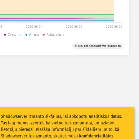
03
2026-08-04
2026-08-05
2026-08-06
a
Oceania
Africa
Antarctica
© 2026 The Shadowserver Foundation
Shadowserver izmanto sīkfailus, lai apkopotu analītiskos datus.
Tas ļauj mums izvērtēt, kā vietne tiek izmantota, un uzlabot
lietotāju pieredzi. Plašāku informāciju par sīkfailiem un to, kā
Shadowserver tos izmanto, skatiet mūsu
konfidencialitātes