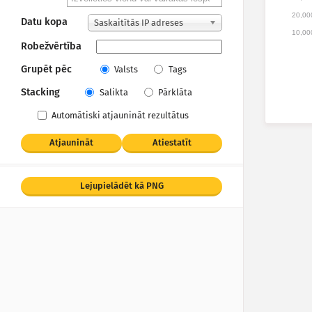
20,00
Datu kopa
Saskaitītās IP adreses
10,00
Robežvērtība
Grupēt pēc
Valsts
Tags
Stacking
Salikta
Pārklāta
Automātiski atjaunināt rezultātus
Atjaunināt
Atiestatīt
Lejupielādēt kā PNG