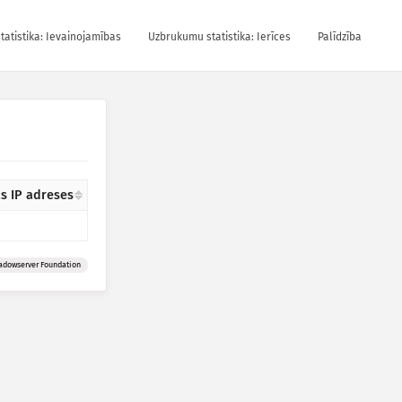
atistika: Ievainojamības
Uzbrukumu statistika: Ierīces
Palīdzība
ās IP adreses
adowserver Foundation