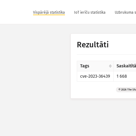
Vispārējā statistika
IoT ierīču statistika
Uzbrukuma st
Rezultāti
Tags
Saskaitīt
cve-2023-36439
1 668
© 2026 The Sh