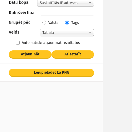
Datu kopa
Saskaitītās IP adreses
Robežvērtība
Grupēt pēc
Valsts
Tags
Veids
Tabula
Automātiski atjaunināt rezultātus
Atjaunināt
Atiestatīt
Lejupielādēt kā PNG