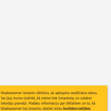
Shadowserver izmanto sīkfailus, lai apkopotu analītiskos datus.
Tas ļauj mums izvērtēt, kā vietne tiek izmantota, un uzlabot
lietotāju pieredzi. Plašāku informāciju par sīkfailiem un to, kā
Shadowserver tos izmanto, skatiet mūsu
konfidencialitātes