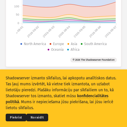
100
Uzbrukuma statistika: Ievainojamības
Tagi
50
Uzbrukumu statistika: Ierīces
0
2026-08-01
2026-08-02
2026-08-03
2026-08-04
2026-08-05
2026-08-06
2026-08-07
Palīdzība
Valstis
North America
Europe
Asia
South America
Oceania
Africa
Robežvērtība
© 2026 The Shadowserver Foundation
Grupēt pēc
Shadowserver izmanto sīkfailus, lai apkopotu analītiskos datus.
Stacking
Salikta
Pārklāta
Tas ļauj mums izvērtēt, kā vietne tiek izmantota, un uzlabot
Automātiski atjaunināt rezultātus
lietotāju pieredzi. Plašāku informāciju par sīkfailiem un to, kā
Shadowserver tos izmanto, skatiet mūsu
konfidencialitātes
© 2026
THE SHADOWSERVER FOUNDATION
Atjaunināt
Atiestatīt
Konfidencialitāte un noteikumi
Kontakti
politikā
. Mums ir nepieciešama jūsu piekrišana, lai jūsu ierīcē
Izstrādātāji
lietotu sīkfailus.
Lejupielādēt kā PNG
Par šiem datiem
Valoda
Piekrist
Noraidīt