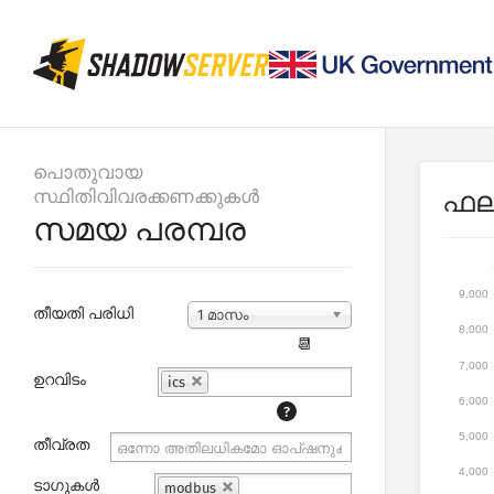
പൊതുവായ
സ്ഥിതിവിവരക്കണക്കുകൾ
ഫല
സമയ പരമ്പര
9,000
തീയതി പരിധി
1 മാസം
8,000
📆
7,000
ഉറവിടം
ics
6,000
?
5,000
തീവ്രത
4,000
ടാഗുകൾ
modbus