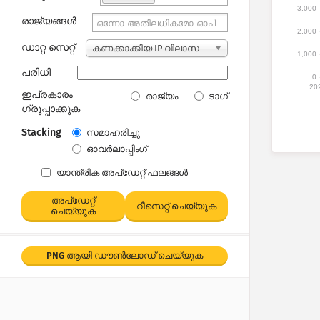
3,000
രാജ്യങ്ങൾ
2,000
ഡാറ്റ സെറ്റ്
കണക്കാക്കിയ IP വിലാസ
1,000
ങ്ങൾ
പരിധി
0
20
ഇപ്രകാരം
രാജ്യം
ടാഗ്
ഗ്രൂപ്പാക്കുക
Stacking
സമാഹരിച്ചു
ഓവർലാപ്പിംഗ്
യാന്ത്രിക അപ്‌ഡേറ്റ് ഫലങ്ങൾ
അപ്‌ഡേറ്റ്
റീസെറ്റ് ചെയ്യുക
ചെയ്യുക
PNG ആയി ഡൗൺലോഡ് ചെയ്യുക