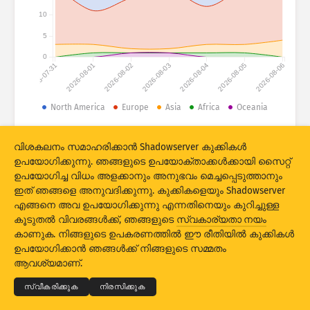
ആക്രമണ സ്ഥിതിവിവരക്കണക്കുകൾ: ഉപകരണങ്ങൾ
10
രാജ്യങ്ങൾ
സഹായം
5
0
2026-07-31
2026-08-01
2026-08-02
2026-08-03
2026-08-04
2026-08-05
2026-08-06
ഡാറ്റ സെറ്റ്
പരിധി
North America
Europe
Asia
Africa
Oceania
ഇപ്രകാരം ഗ്രൂപ്പാക്കുക
രാജ്യം
ടാഗ്
© 2026 The Shadowserver Foundation
വിശകലനം സമാഹരിക്കാൻ Shadowserver കുക്കികൾ
Stacking
സമാഹരിച്ചു
ഓവർലാപ്പിംഗ്
ഉപയോഗിക്കുന്നു. ഞങ്ങളുടെ ഉപയോക്താക്കൾക്കായി സൈറ്റ്
ഉപയോഗിച്ച വിധം അളക്കാനും അനുഭവം മെച്ചപ്പെടുത്താനും
യാന്ത്രിക അപ്‌ഡേറ്റ് ഫലങ്ങൾ
ഇത് ഞങ്ങളെ അനുവദിക്കുന്നു. കുക്കികളെയും Shadowserver
അപ്‌ഡേറ്റ് ചെയ്യുക
റീസെറ്റ് ചെയ്യുക
എങ്ങനെ അവ ഉപയോഗിക്കുന്നു എന്നതിനെയും കുറിച്ചുള്ള
കൂടുതൽ വിവരങ്ങൾക്ക്, ഞങ്ങളുടെ
സ്വകാര്യതാ നയം
കാണുക. നിങ്ങളുടെ ഉപകരണത്തിൽ ഈ രീതിയിൽ കുക്കികൾ
© 2026
THE SHADOWSERVER FOUNDATION
PNG ആയി ഡൗൺലോഡ് ചെയ്യുക
സ്വകാര്യതയും വ്യവസ്ഥകളും
ഉപയോഗിക്കാൻ ഞങ്ങൾക്ക് നിങ്ങളുടെ സമ്മതം
ഞങ്ങളെ ബന്ധപ്പെടുക
ക്രെഡിറ്റുകൾ
ആവശ്യമാണ്.
ഭാഷ
സ്വീകരിക്കുക
നിരസിക്കുക