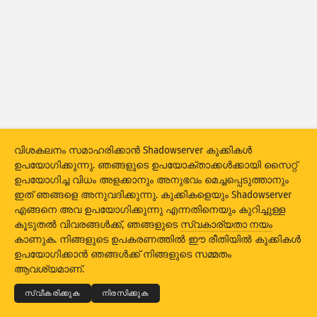
ആക്രമണ സ്ഥിതിവിവരക്കണക്കുകൾ: ഉപകരണങ്ങൾ
സഹായം
രാജ്യങ്ങൾ
ഡാറ്റ സെറ്റ്
പരിധി
വിശകലനം സമാഹരിക്കാൻ Shadowserver കുക്കികൾ
ഇപ്രകാരം ഗ്രൂപ്പാക്കുക
രാജ്യം
ടാഗ്
ഉപയോഗിക്കുന്നു. ഞങ്ങളുടെ ഉപയോക്താക്കൾക്കായി സൈറ്റ്
Stacking
സമാഹരിച്ചു
ഓവർലാപ്പിംഗ്
ഉപയോഗിച്ച വിധം അളക്കാനും അനുഭവം മെച്ചപ്പെടുത്താനും
ഇത് ഞങ്ങളെ അനുവദിക്കുന്നു. കുക്കികളെയും Shadowserver
യാന്ത്രിക അപ്‌ഡേറ്റ് ഫലങ്ങൾ
എങ്ങനെ അവ ഉപയോഗിക്കുന്നു എന്നതിനെയും കുറിച്ചുള്ള
കൂടുതൽ വിവരങ്ങൾക്ക്, ഞങ്ങളുടെ
സ്വകാര്യതാ നയം
അപ്‌ഡേറ്റ് ചെയ്യുക
റീസെറ്റ് ചെയ്യുക
കാണുക. നിങ്ങളുടെ ഉപകരണത്തിൽ ഈ രീതിയിൽ കുക്കികൾ
© 2026
THE SHADOWSERVER FOUNDATION
സ്വകാര്യതയും വ്യവസ്ഥകളും
ഉപയോഗിക്കാൻ ഞങ്ങൾക്ക് നിങ്ങളുടെ സമ്മതം
ഞങ്ങളെ ബന്ധപ്പെടുക
ക്രെഡിറ്റുകൾ
PNG ആയി ഡൗൺലോഡ് ചെയ്യുക
ആവശ്യമാണ്.
ഭാഷ
സ്വീകരിക്കുക
നിരസിക്കുക