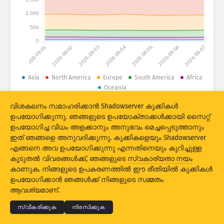
1,000
ആക്രമണ സ്ഥിതിവിവരക്കണക്കുകൾ: വൾനറബിലിറ്റികൾ
ടാഗുകൾ
500
ആക്രമണ സ്ഥിതിവിവരക്കണക്കുകൾ: ഉപകരണങ്ങൾ
0
2026-08-01
2026-08-02
2026-08-03
2026-08-04
2026-08-05
2026-08-06
2026-08-07
സഹായം
രാജ്യങ്ങൾ
Asia
North America
Europe
South America
Africa
Oceania
വിശകലനം സമാഹരിക്കാൻ Shadowserver കുക്കികൾ
പരിധി
© 2026 The Shadowserver Foundation
ഉപയോഗിക്കുന്നു. ഞങ്ങളുടെ ഉപയോക്താക്കൾക്കായി സൈറ്റ്
ഇപ്രകാരം ഗ്രൂപ്പാക്കുക
ഉപയോഗിച്ച വിധം അളക്കാനും അനുഭവം മെച്ചപ്പെടുത്താനും
ഇത് ഞങ്ങളെ അനുവദിക്കുന്നു. കുക്കികളെയും Shadowserver
Stacking
സമാഹരിച്ചു
ഓവർലാപ്പിംഗ്
എങ്ങനെ അവ ഉപയോഗിക്കുന്നു എന്നതിനെയും കുറിച്ചുള്ള
യാന്ത്രിക അപ്‌ഡേറ്റ് ഫലങ്ങൾ
കൂടുതൽ വിവരങ്ങൾക്ക്, ഞങ്ങളുടെ
സ്വകാര്യതാ നയം
കാണുക. നിങ്ങളുടെ ഉപകരണത്തിൽ ഈ രീതിയിൽ കുക്കികൾ
© 2026
THE SHADOWSERVER FOUNDATION
അപ്‌ഡേറ്റ് ചെയ്യുക
റീസെറ്റ് ചെയ്യുക
സ്വകാര്യതയും വ്യവസ്ഥകളും
ഉപയോഗിക്കാൻ ഞങ്ങൾക്ക് നിങ്ങളുടെ സമ്മതം
ഞങ്ങളെ ബന്ധപ്പെടുക
ക്രെഡിറ്റുകൾ
ആവശ്യമാണ്.
PNG ആയി ഡൗൺലോഡ്
ഈ ഡാറ്റയ്ക്ക് ഒരാമുഖം
ഭാഷ
സ്വീകരിക്കുക
നിരസിക്കുക
ചെയ്യുക