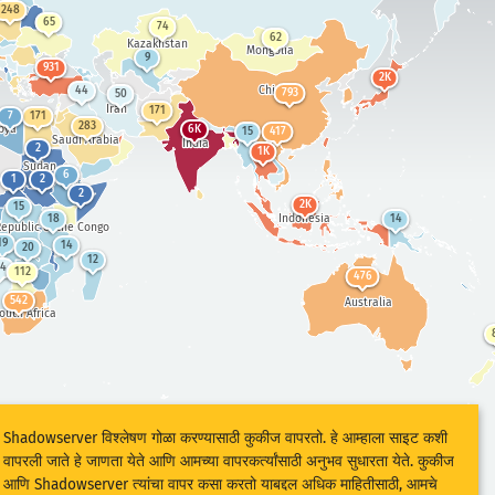
248
65
74
62
Kazakhstan
Mongolia
9
931
2K
China
44
793
50
Iran
171
7
171
283
bya
6K
15
417
Saudi Arabia
India
2
1K
Sudan
6
1
2
2
2K
15
Indonesia
18
14
epublic of the Congo
19
14
20
12
4
112
476
542
Australia
outh Africa
Shadowserver विश्लेषण गोळा करण्यासाठी कुकीज वापरतो. हे आम्हाला साइट कशी
वापरली जाते हे जाणता येते आणि आमच्या वापरकर्त्यांसाठी अनुभव सुधारता येते. कुकीज
आणि Shadowserver त्यांचा वापर कसा करतो याबद्दल अधिक माहितीसाठी, आमचे