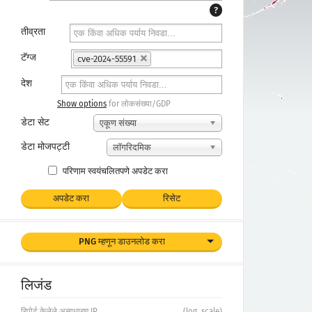
?
तीव्रता
टॅग्ज
cve-2024-55591
देश
Show options
for लोकसंख्या/GDP
डेटा सेट
एकूण संख्या
डेटा मोजपट्टी
लॉगरिदमिक
परिणाम स्वयंचलितपणे अपडेट करा
अपडेट करा
रिसेट
PNG म्हणून डाउनलोड करा
लिजंड
रिपोर्ट केलेले असाधारण IP
(log. scale)