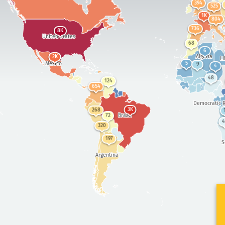
394
525
1K
804
736
8K
United States
68
6
Algeria
2K
Li
Mexico
5
9
4
48
124
654
Democratic R
3K
268
Brazil
72
4
320
197
S
Argentina