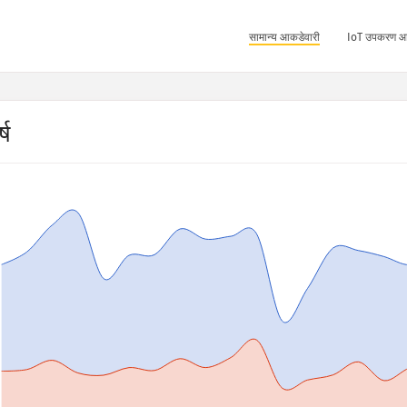
सामान्य आकडेवारी
IoT उपकरण आ
्ष