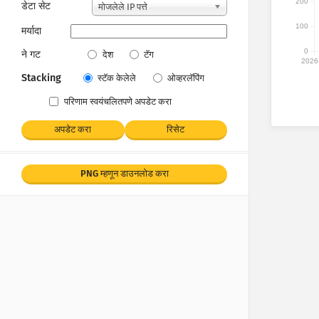
200
डेटा सेट
मोजलेले IP पत्ते
100
मर्यादा
0
ने गट
देश
टॅग
2026
Stacking
स्टॅक केलेले
ओव्हरलॅपिंग
परिणाम स्वयंचलितपणे अपडेट करा
अपडेट करा
रिसेट
PNG म्हणून डाउनलोड करा