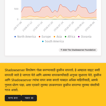
हल्ल्याची आकडेवारी: उपकरणे
देश
500
हेल्प
0
2026-07-08
2026-07-12
2026-07-16
2026-07-20
2026-07-24
2026-07-28
2026-08-01
2026-08-05
डेटा सेट
मर्यादा
North America
Europe
Asia
Africa
Oceania
South America
ने गट
देश
टॅग
© 2026 The Shadowserver Foundation
Stacking
स्टॅक केलेले
ओव्हरलॅपिंग
परिणाम स्वयंचलितपणे अपडेट करा
अपडेट करा
रिसेट
Shadowserver विश्लेषण गोळा करण्यासाठी कुकीज वापरतो. हे आम्हाला साइट कशी
वापरली जाते हे जाणता येते आणि आमच्या वापरकर्त्यांसाठी अनुभव सुधारता येते. कुकीज
आणि Shadowserver त्यांचा वापर कसा करतो याबद्दल अधिक माहितीसाठी, आमचे
PNG म्हणून डाउनलोड करा
© 2026
THE SHADOWSERVER FOUNDATION
गुप्तता धोरण
पाहा. अशा प्रकारे तुमच्या उपकरणावर कुकीज वापरण्या तुमच्या संमतीची
गुप्तता आणि अटी
आम्हाला संपर्क करा
श्रेय
गरज असते.
भाषा
मान्य करा
नकार द्या