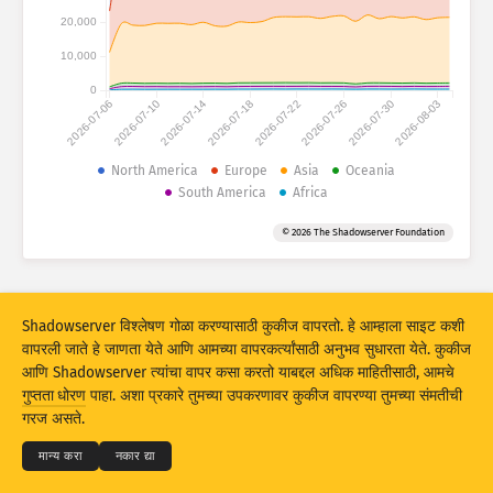
हल्ल्याची आकडेवारी: उपकरणे
20,000
देश
हेल्प
10,000
0
2026-07-06
2026-07-10
2026-07-14
2026-07-18
2026-07-22
2026-07-26
2026-07-30
2026-08-03
डेटा सेट
मर्यादा
North America
Europe
Asia
Oceania
South America
Africa
ने गट
देश
टॅग
© 2026 The Shadowserver Foundation
Stacking
स्टॅक केलेले
ओव्हरलॅपिंग
परिणाम स्वयंचलितपणे अपडेट करा
अपडेट करा
रिसेट
Shadowserver विश्लेषण गोळा करण्यासाठी कुकीज वापरतो. हे आम्हाला साइट कशी
वापरली जाते हे जाणता येते आणि आमच्या वापरकर्त्यांसाठी अनुभव सुधारता येते. कुकीज
आणि Shadowserver त्यांचा वापर कसा करतो याबद्दल अधिक माहितीसाठी, आमचे
PNG म्हणून डाउनलोड करा
© 2026
THE SHADOWSERVER FOUNDATION
गुप्तता धोरण
पाहा. अशा प्रकारे तुमच्या उपकरणावर कुकीज वापरण्या तुमच्या संमतीची
गुप्तता आणि अटी
आम्हाला संपर्क करा
श्रेय
गरज असते.
भाषा
मान्य करा
नकार द्या