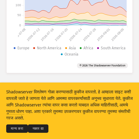
हल्ल्याची आकडेवारी: उपकरणे
100
देश
हेल्प
50
0
2026-07-08
2026-07-12
2026-07-16
2026-07-20
2026-07-24
2026-07-28
2026-08-01
2026-08-05
डेटा सेट
मर्यादा
Europe
North America
Asia
Africa
South America
Oceania
ने गट
देश
टॅग
© 2026 The Shadowserver Foundation
Stacking
स्टॅक केलेले
ओव्हरलॅपिंग
परिणाम स्वयंचलितपणे अपडेट करा
अपडेट करा
रिसेट
Shadowserver विश्लेषण गोळा करण्यासाठी कुकीज वापरतो. हे आम्हाला साइट कशी
वापरली जाते हे जाणता येते आणि आमच्या वापरकर्त्यांसाठी अनुभव सुधारता येते. कुकीज
आणि Shadowserver त्यांचा वापर कसा करतो याबद्दल अधिक माहितीसाठी, आमचे
PNG म्हणून डाउनलोड करा
© 2026
THE SHADOWSERVER FOUNDATION
गुप्तता धोरण
पाहा. अशा प्रकारे तुमच्या उपकरणावर कुकीज वापरण्या तुमच्या संमतीची
गुप्तता आणि अटी
आम्हाला संपर्क करा
श्रेय
गरज असते.
भाषा
मान्य करा
नकार द्या