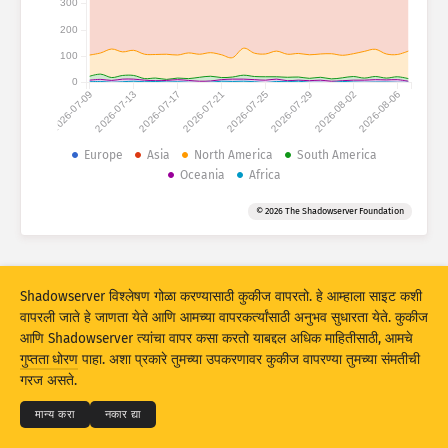
300
हल्ल्याची आकडेवारी: उपकरणे
200
देश
हेल्प
100
0
2026-07-09
2026-07-13
2026-07-17
2026-07-21
2026-07-25
2026-07-29
2026-08-02
2026-08-06
डेटा सेट
मर्यादा
Europe
Asia
North America
South America
Oceania
Africa
ने गट
देश
टॅग
© 2026 The Shadowserver Foundation
Stacking
स्टॅक केलेले
ओव्हरलॅपिंग
परिणाम स्वयंचलितपणे अपडेट करा
अपडेट करा
रिसेट
Shadowserver विश्लेषण गोळा करण्यासाठी कुकीज वापरतो. हे आम्हाला साइट कशी
वापरली जाते हे जाणता येते आणि आमच्या वापरकर्त्यांसाठी अनुभव सुधारता येते. कुकीज
आणि Shadowserver त्यांचा वापर कसा करतो याबद्दल अधिक माहितीसाठी, आमचे
PNG म्हणून डाउनलोड करा
© 2026
THE SHADOWSERVER FOUNDATION
गुप्तता धोरण
पाहा. अशा प्रकारे तुमच्या उपकरणावर कुकीज वापरण्या तुमच्या संमतीची
गुप्तता आणि अटी
आम्हाला संपर्क करा
श्रेय
गरज असते.
भाषा
मान्य करा
नकार द्या