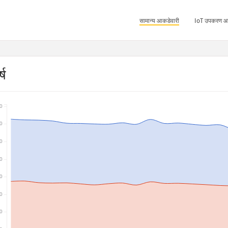
सामान्य आकडेवारी
IoT उपकरण आ
्ष
0
0
0
0
0
0
0