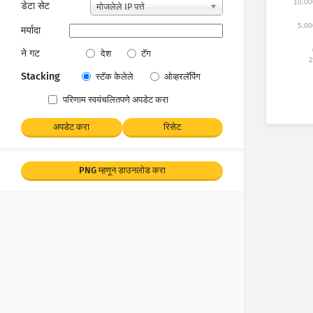
10,00
डेटा सेट
मोजलेले IP पत्ते
5,00
मर्यादा
ने गट
देश
टॅग
2
Stacking
स्टॅक केलेले
ओव्हरलॅपिंग
परिणाम स्वयंचलितपणे अपडेट करा
अपडेट करा
रिसेट
PNG म्हणून डाउनलोड करा