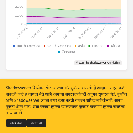
हल्ल्याची आकडेवारी: उपकरणे
2,000
देश
हेल्प
1,000
0
2026-08-01
2026-08-02
2026-08-03
2026-08-04
2026-08-05
2026-08-06
2026-08-07
डेटा सेट
मर्यादा
North America
South America
Asia
Europe
Africa
Oceania
ने गट
देश
टॅग
© 2026 The Shadowserver Foundation
Stacking
स्टॅक केलेले
ओव्हरलॅपिंग
परिणाम स्वयंचलितपणे अपडेट करा
अपडेट करा
रिसेट
Shadowserver विश्लेषण गोळा करण्यासाठी कुकीज वापरतो. हे आम्हाला साइट कशी
वापरली जाते हे जाणता येते आणि आमच्या वापरकर्त्यांसाठी अनुभव सुधारता येते. कुकीज
आणि Shadowserver त्यांचा वापर कसा करतो याबद्दल अधिक माहितीसाठी, आमचे
PNG म्हणून डाउनलोड करा
© 2026
THE SHADOWSERVER FOUNDATION
गुप्तता धोरण
पाहा. अशा प्रकारे तुमच्या उपकरणावर कुकीज वापरण्या तुमच्या संमतीची
गुप्तता आणि अटी
आम्हाला संपर्क करा
श्रेय
गरज असते.
भाषा
मान्य करा
नकार द्या