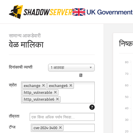
सामान्य आकडेवारी
निष्कर
वेळ मालिका
80
दिनांकाची व्याप्ती
1 आठवडा
70
📆
स्रोत
exchange
exchange6
60
http_vulnerable
50
http_vulnerable6
?
40
तीव्रता
30
टॅग्ज
cve-2024-3400
20