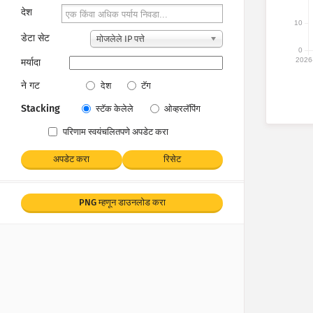
देश
10
डेटा सेट
मोजलेले IP पत्ते
0
2026
मर्यादा
ने गट
देश
टॅग
Stacking
स्टॅक केलेले
ओव्हरलॅपिंग
परिणाम स्वयंचलितपणे अपडेट करा
अपडेट करा
रिसेट
PNG म्हणून डाउनलोड करा