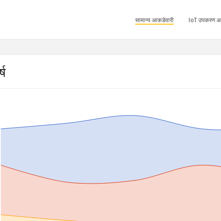
सामान्य आकडेवारी
IoT उपकरण आ
्ष