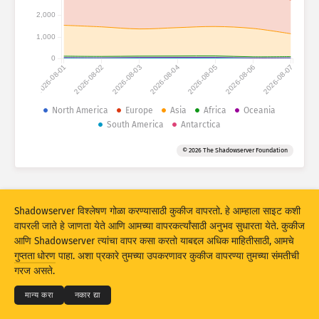
हल्ल्याची आकडेवारी: उपकरणे
2,000
देश
हेल्प
1,000
0
2026-08-01
2026-08-02
2026-08-03
2026-08-04
2026-08-05
2026-08-06
2026-08-07
डेटा सेट
मर्यादा
North America
Europe
Asia
Africa
Oceania
South America
Antarctica
ने गट
देश
टॅग
© 2026 The Shadowserver Foundation
Stacking
स्टॅक केलेले
ओव्हरलॅपिंग
परिणाम स्वयंचलितपणे अपडेट करा
अपडेट करा
रिसेट
Shadowserver विश्लेषण गोळा करण्यासाठी कुकीज वापरतो. हे आम्हाला साइट कशी
वापरली जाते हे जाणता येते आणि आमच्या वापरकर्त्यांसाठी अनुभव सुधारता येते. कुकीज
आणि Shadowserver त्यांचा वापर कसा करतो याबद्दल अधिक माहितीसाठी, आमचे
PNG म्हणून डाउनलोड करा
© 2026
THE SHADOWSERVER FOUNDATION
गुप्तता धोरण
पाहा. अशा प्रकारे तुमच्या उपकरणावर कुकीज वापरण्या तुमच्या संमतीची
गुप्तता आणि अटी
आम्हाला संपर्क करा
श्रेय
गरज असते.
भाषा
मान्य करा
नकार द्या