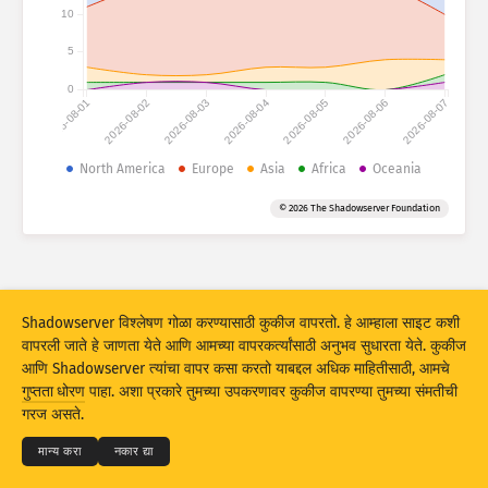
हल्ल्याची आकडेवारी: उपकरणे
10
देश
हेल्प
5
0
2026-08-01
2026-08-02
2026-08-03
2026-08-04
2026-08-05
2026-08-06
2026-08-07
डेटा सेट
मर्यादा
North America
Europe
Asia
Africa
Oceania
ने गट
देश
टॅग
© 2026 The Shadowserver Foundation
Stacking
स्टॅक केलेले
ओव्हरलॅपिंग
परिणाम स्वयंचलितपणे अपडेट करा
अपडेट करा
रिसेट
Shadowserver विश्लेषण गोळा करण्यासाठी कुकीज वापरतो. हे आम्हाला साइट कशी
वापरली जाते हे जाणता येते आणि आमच्या वापरकर्त्यांसाठी अनुभव सुधारता येते. कुकीज
आणि Shadowserver त्यांचा वापर कसा करतो याबद्दल अधिक माहितीसाठी, आमचे
PNG म्हणून डाउनलोड करा
© 2026
THE SHADOWSERVER FOUNDATION
गुप्तता धोरण
पाहा. अशा प्रकारे तुमच्या उपकरणावर कुकीज वापरण्या तुमच्या संमतीची
गुप्तता आणि अटी
आम्हाला संपर्क करा
श्रेय
गरज असते.
भाषा
मान्य करा
नकार द्या