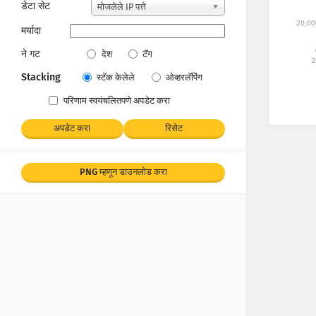
डेटा सेट
मोजलेले IP पत्ते
20,00
मर्यादा
ने गट
देश
टॅग
2
Stacking
स्टॅक केलेले
ओव्हरलॅपिंग
परिणाम स्वयंचलितपणे अपडेट करा
अपडेट करा
रिसेट
PNG म्हणून डाउनलोड करा