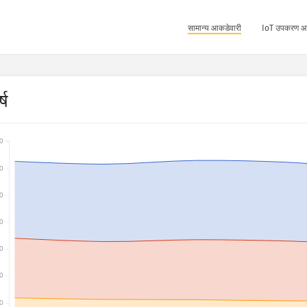
सामान्य आकडेवारी
IoT उपकरण आ
्ष
0
0
0
0
0
0
0