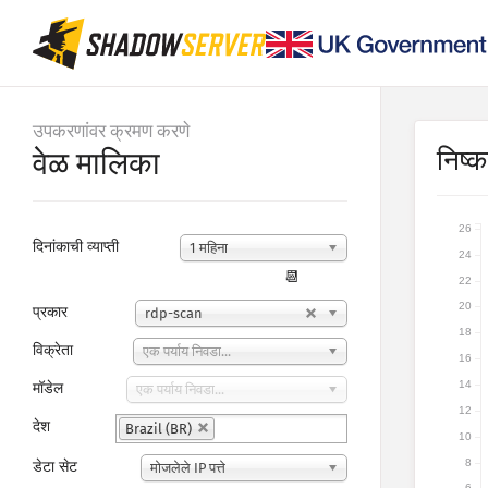
उपकरणांवर क्रमण करणे
निष्कर
वेळ मालिका
26
दिनांकाची व्याप्ती
1 महिना
24
📆
22
20
प्रकार
rdp-scan
18
विक्रेता
एक पर्याय निवडा...
16
14
मॉडेल
एक पर्याय निवडा...
12
देश
Brazil (BR)
10
8
डेटा सेट
मोजलेले IP पत्ते
6