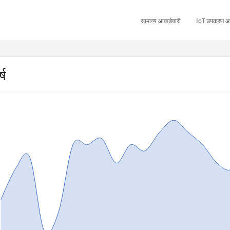
सामान्य आकडेवारी
IoT उपकरण आ
्ष