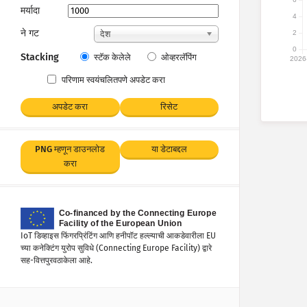
मर्यादा
4
ने गट
देश
2
0
Stacking
स्टॅक केलेले
ओव्हरलॅपिंग
2026
परिणाम स्वयंचलितपणे अपडेट करा
अपडेट करा
रिसेट
PNG म्हणून डाउनलोड
या डेटाबद्दल
करा
IoT डिव्हाइस फिंगरप्रिंटिंग आणि हनीपॉट हल्ल्याची आकडेवारीला EU
च्या कनेक्टिंग युरोप सुविधे (Connecting Europe Facility) द्वारे
सह-वित्तपुरवठाकेला आहे.