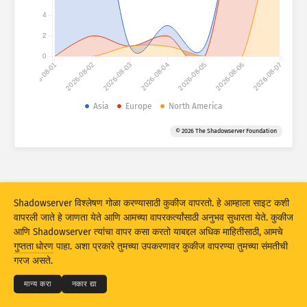
हल्ल्याची आकडेवारी: उपकरणे
4
हेल्प
2
डेटा सेट
0
2026-08-01
2026-08-02
2026-08-03
2026-08-04
2026-08-05
2026-08-06
2026-08-07
मर्यादा
ने गट
Asia
Europe
North America
?
© 2026 The Shadowserver Foundation
Stacking
स्टॅक केलेले
ओव्हरलॅपिंग
परिणाम स्वयंचलितपणे अपडेट करा
अपडेट करा
रिसेट
Shadowserver विश्लेषण गोळा करण्यासाठी कुकीज वापरतो. हे आम्हाला साइट कशी
वापरली जाते हे जाणता येते आणि आमच्या वापरकर्त्यांसाठी अनुभव सुधारता येते. कुकीज
PNG म्हणून डाउनलोड करा
या डेटाबद्दल
आणि Shadowserver त्यांचा वापर कसा करतो याबद्दल अधिक माहितीसाठी, आमचे
© 2026
THE SHADOWSERVER FOUNDATION
गुप्तता धोरण
पाहा. अशा प्रकारे तुमच्या उपकरणावर कुकीज वापरण्या तुमच्या संमतीची
गुप्तता आणि अटी
आम्हाला संपर्क करा
श्रेय
गरज असते.
IoT डिव्हाइस फिंगरप्रिंटिंग आणि हनीपॉट हल्ल्याची आकडेवारीला EU च्या कनेक्टिंग युरोप सुविधे
भाषा
मान्य करा
नकार द्या
(Connecting Europe Facility) द्वारे सह-वित्तपुरवठाकेला आहे.