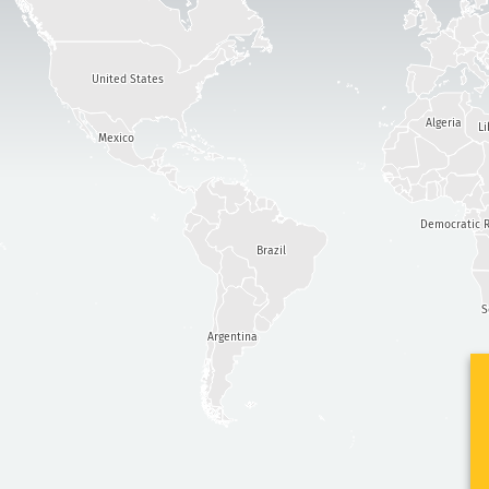
United States
Algeria
Li
Mexico
Democratic R
Brazil
S
Argentina