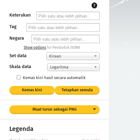
?
Keterukan
Tag
Negara
Show options
for Penduduk/KDNK
Set data
Kiraan
Skala data
Logaritma
Kemas kini hasil secara automatik
Kemas kini
Tetapkan semula
Muat turun sebagai PNG
Legenda