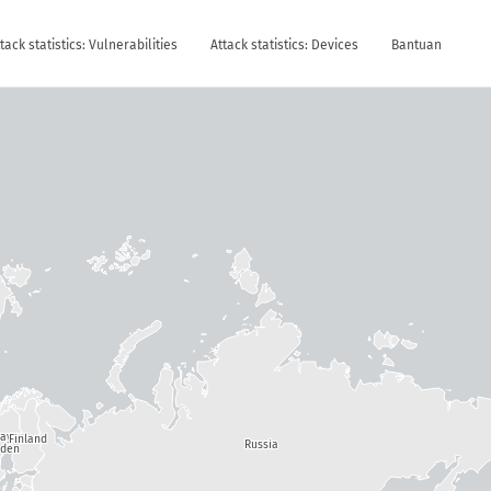
tack statistics: Vulnerabilities
Attack statistics: Devices
Bantuan
way
Finland
Russia
den