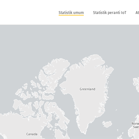
Statistik umum
Statistik peranti IoT
At
Greenland
Nor
Swe
Canada