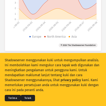
Attack statistics: Devices
3
2
Negara
Bantuan
1
0
2026-08-02
2026-08-03
2026-08-04
2026-08-05
2026-08-06
2026-08-07
2026-08-08
Set data
Had
Europe
North America
Asia
Kumpulan mengikut
Negara
Tag
© 2026 The Shadowserver Foundation
Stacking
Berlonggok
Bertindih
Kemas kini hasil secara automatik
Shadowserver menggunakan kuki untuk mengumpulkan analisis.
Ini membolehkan kami mengukur cara tapak web digunakan dan
Kemas kini
Tetapkan semula
meningkatkan pengalaman untuk pengguna kami. Untuk
mendapatkan maklumat lanjut tentang kuki dan cara
Shadowserver menggunakannya, lihat
privacy policy
kami. Kami
Muat turun sebagai PNG
© 2026
THE SHADOWSERVER FOUNDATION
memerlukan persetujuan anda untuk menggunakan kuki dengan
Privasi & Terma
Hubungi Kami
Kredit
cara ini pada peranti anda.
Bahasa
Terima
Tolak