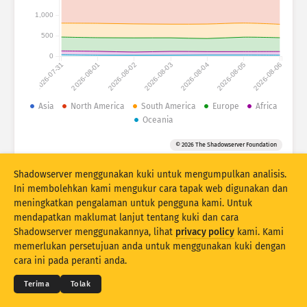
Attack statistics: Devices
1,000
Negara
Bantuan
500
0
2026-07-31
2026-08-01
2026-08-02
2026-08-03
2026-08-04
2026-08-05
2026-08-06
Set data
Had
Asia
North America
South America
Europe
Africa
Oceania
Kumpulan mengikut
Negara
Tag
© 2026 The Shadowserver Foundation
Stacking
Berlonggok
Bertindih
Kemas kini hasil secara automatik
Shadowserver menggunakan kuki untuk mengumpulkan analisis.
Ini membolehkan kami mengukur cara tapak web digunakan dan
Kemas kini
Tetapkan semula
meningkatkan pengalaman untuk pengguna kami. Untuk
mendapatkan maklumat lanjut tentang kuki dan cara
Shadowserver menggunakannya, lihat
privacy policy
kami. Kami
Muat turun sebagai PNG
© 2026
THE SHADOWSERVER FOUNDATION
memerlukan persetujuan anda untuk menggunakan kuki dengan
Privasi & Terma
Hubungi Kami
Kredit
cara ini pada peranti anda.
Bahasa
Terima
Tolak