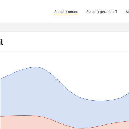
Statistik umum
Statistik peranti IoT
At
l