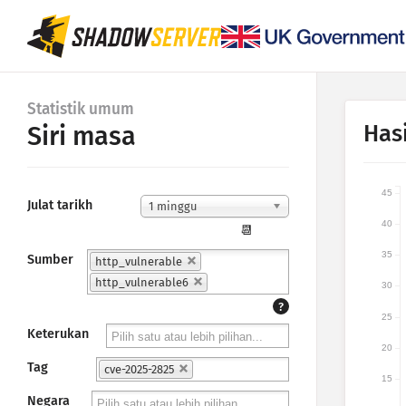
Statistik umum
Hasi
Siri masa
45
Julat tarikh
1 minggu
40
📆
35
Sumber
http_vulnerable
http_vulnerable6
30
?
25
Keterukan
20
Tag
cve-2025-2825
15
Negara