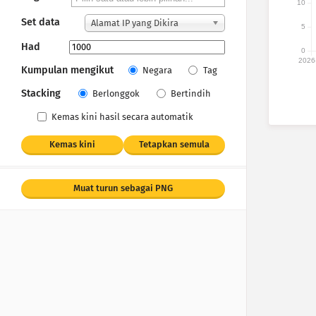
10
Set data
Alamat IP yang Dikira
5
Had
0
2026
Kumpulan mengikut
Negara
Tag
Stacking
Berlonggok
Bertindih
Kemas kini hasil secara automatik
Kemas kini
Tetapkan semula
Muat turun sebagai PNG