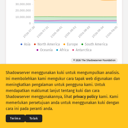
Attack statistics: Devices
30,000,000
Negara
20,000,000
Bantuan
10,000,000
0
2026-07-30
2026-07-31
2026-08-01
2026-08-02
2026-08-03
2026-08-04
2026-08-05
Set data
Had
Asia
North America
Europe
South America
Oceania
Africa
Antarctica
Kumpulan mengikut
Negara
Tag
© 2026 The Shadowserver Foundation
Stacking
Berlonggok
Bertindih
Kemas kini hasil secara automatik
Shadowserver menggunakan kuki untuk mengumpulkan analisis.
Ini membolehkan kami mengukur cara tapak web digunakan dan
Kemas kini
Tetapkan semula
meningkatkan pengalaman untuk pengguna kami. Untuk
mendapatkan maklumat lanjut tentang kuki dan cara
Shadowserver menggunakannya, lihat
privacy policy
kami. Kami
Muat turun sebagai PNG
© 2026
THE SHADOWSERVER FOUNDATION
memerlukan persetujuan anda untuk menggunakan kuki dengan
Privasi & Terma
Hubungi Kami
Kredit
cara ini pada peranti anda.
Bahasa
Terima
Tolak