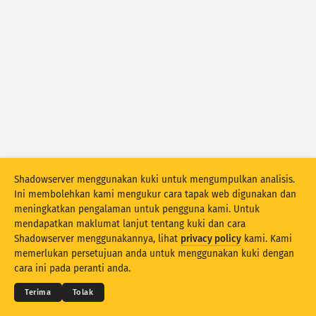
Attack statistics: Devices
Bantuan
Negara
Set data
Had
Kumpulan mengikut
Negara
Tag
Stacking
Berlonggok
Bertindih
Shadowserver menggunakan kuki untuk mengumpulkan analisis.
Ini membolehkan kami mengukur cara tapak web digunakan dan
Kemas kini hasil secara automatik
meningkatkan pengalaman untuk pengguna kami. Untuk
mendapatkan maklumat lanjut tentang kuki dan cara
Kemas kini
Tetapkan semula
Shadowserver menggunakannya, lihat
privacy policy
kami. Kami
© 2026
THE SHADOWSERVER FOUNDATION
memerlukan persetujuan anda untuk menggunakan kuki dengan
Privasi & Terma
Hubungi Kami
Kredit
Muat turun sebagai PNG
cara ini pada peranti anda.
Bahasa
Terima
Tolak