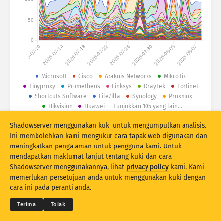
Bantuan
Kumpulan mengikut
50
Stacking
Berlonggok
Bertindih
0
Kemas kini hasil secara automatik
2026-07-10
2026-07-14
2026-07-18
2026-07-22
2026-07-26
2026-07-30
2026-08-03
2026-08-07
Kemas kini
Tetapkan semula
Microsoft
Cisco
Araknis Networks
MikroTik
Tinyproxy
Prometheus
Linksys
DrayTek
Fortinet
Muat turun sebagai PNG
Mengenai data ini
Shortcuts Software
FileZilla
Synology
Proxmox
Hikvision
Huawei
–
Tunjukkan 105 yang lain…
Shadowserver menggunakan kuki untuk mengumpulkan analisis.
© 2026 The Shadowserver Foundation
Statistik pengecapan jari peranti IoT dan serangan honeypot yang dibiayai
Ini membolehkan kami mengukur cara tapak web digunakan dan
bersama oleh Kemudahan Connecting Europe EU.
meningkatkan pengalaman untuk pengguna kami. Untuk
mendapatkan maklumat lanjut tentang kuki dan cara
Shadowserver menggunakannya, lihat
privacy policy
kami. Kami
© 2026
THE SHADOWSERVER FOUNDATION
memerlukan persetujuan anda untuk menggunakan kuki dengan
Privasi & Terma
Hubungi Kami
Kredit
cara ini pada peranti anda.
Bahasa
Terima
Tolak