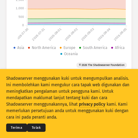
1,000
Attack statistics: Vulnerabilities
Tag
500
Attack statistics: Devices
0
2026-07-30
2026-07-31
2026-08-01
2026-08-02
2026-08-03
2026-08-04
2026-08-05
Bantuan
Negara
Asia
North America
Europe
South America
Africa
Oceania
Had
© 2026 The Shadowserver Foundation
Kumpulan mengikut
Shadowserver menggunakan kuki untuk mengumpulkan analisis.
Ini membolehkan kami mengukur cara tapak web digunakan dan
Stacking
Berlonggok
Bertindih
meningkatkan pengalaman untuk pengguna kami. Untuk
Kemas kini hasil secara automatik
mendapatkan maklumat lanjut tentang kuki dan cara
Shadowserver menggunakannya, lihat
privacy policy
kami. Kami
Kemas kini
Tetapkan semula
© 2026
THE SHADOWSERVER FOUNDATION
memerlukan persetujuan anda untuk menggunakan kuki dengan
Privasi & Terma
Hubungi Kami
Kredit
cara ini pada peranti anda.
Muat turun sebagai PNG
Mengenai data ini
Bahasa
Terima
Tolak