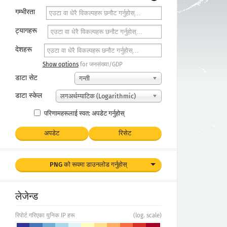
गम्भीरता
ट्यागहरू
देशहरू
Show options
for जनसंख्या/GDP
डाटा सेट
गन्ती
डाटा स्केल
लगअर्थम्याटिक (Logarithmic)
परिणामहरूलाई स्वत: अपडेट गर्नुहोस्
अपडेट
रिसेट
PNG को रूपमा डाउनलोड गर्नुहोस्
लेजेन्ड
रिपोर्ट गरिएका युनिक IP हरू
(log. scale)