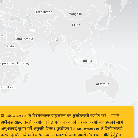
Kazakhstan
Mongolia
China
Iran
bya
Saudi Arabia
India
Sudan
Indonesia
epublic of the Congo
Australia
outh Africa
Shadowserver ले विश्लेषणहरू सङ्कलन गर्न कुकीहरूको प्रयोग गर्छ । यसले
हामीलाई साइट कसरी प्रयोग गरिन्छ भनेर मापन गर्न र हाम्रा प्रयोगकर्ताहरूको लागि
अनुभवलाई सुधार गर्ने अनुमति दिन्छ। कुकीहरू र Shadowserver ले तिनीहरूलाई
कसरी प्रयोग गर्छ भन्ने बारेमा थप जानकारीको लागि, हाम्रो
गोपनीयता नीति
हेर्नुहोस् ।