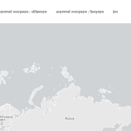
क्रमणको तथ्याङ्कहरू : जोखिमताहरू
आक्रमणको तथ्याङ्कहरू : डिभाइसहरू
हेल्प
way
Finland
Russia
den