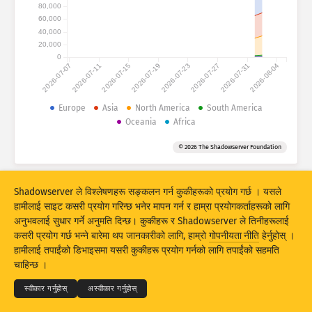
आक्रमणको तथ्याङ्कहरू : डिभाइसहरू
80,000
60,000
देशहरू
हेल्प
40,000
20,000
0
2026-07-07
2026-07-11
2026-07-15
2026-07-19
2026-07-23
2026-07-27
2026-07-31
2026-08-04
डाटा सेट
सीमा
Europe
Asia
North America
South America
Oceania
Africa
द्वारा ग्रुप बनाउनुहोस्
देश
ट्याग
© 2026 The Shadowserver Foundation
Stacking
स्ट्याक गरिएको
खप्टिएको
परिणामहरूलाई स्वत: अपडेट गर्नुहोस्
Shadowserver ले विश्लेषणहरू सङ्कलन गर्न कुकीहरूको प्रयोग गर्छ । यसले
अपडेट
रिसेट
हामीलाई साइट कसरी प्रयोग गरिन्छ भनेर मापन गर्न र हाम्रा प्रयोगकर्ताहरूको लागि
अनुभवलाई सुधार गर्ने अनुमति दिन्छ। कुकीहरू र Shadowserver ले तिनीहरूलाई
कसरी प्रयोग गर्छ भन्ने बारेमा थप जानकारीको लागि, हाम्रो
गोपनीयता नीति
हेर्नुहोस् ।
PNG को रूपमा डाउनलोड गर्नुहोस्
© 2026
THE SHADOWSERVER FOUNDATION
हामीलाई तपाईंको डिभाइसमा यसरी कुकीहरू प्रयोग गर्नको लागि तपाईंको सहमति
गोपनीयता र शर्तहरू
हामीलाई सम्पर्क गर्नुहोस्
क्रेडिटहरू
चाहिन्छ ।
भाषा
स्वीकार गर्नुहोस्
अस्वीकार गर्नुहोस्