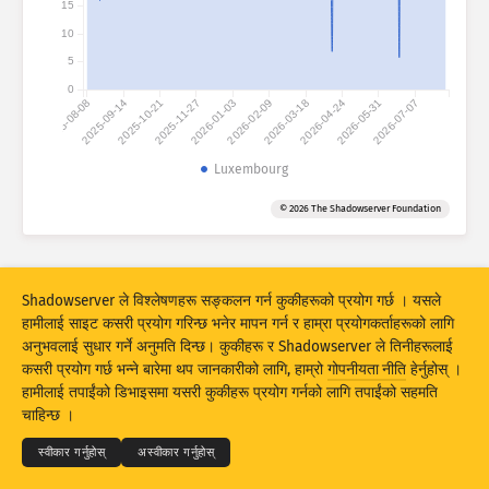
15
आक्रमणको तथ्याङ्कहरू : डिभाइसहरू
10
देशहरू
हेल्प
5
0
2025-08-08
2025-09-14
2025-10-21
2025-11-27
2026-01-03
2026-02-09
2026-03-18
2026-04-24
2026-05-31
2026-07-07
डाटा सेट
सीमा
Luxembourg
द्वारा ग्रुप बनाउनुहोस्
देश
ट्याग
© 2026 The Shadowserver Foundation
Stacking
स्ट्याक गरिएको
खप्टिएको
परिणामहरूलाई स्वत: अपडेट गर्नुहोस्
Shadowserver ले विश्लेषणहरू सङ्कलन गर्न कुकीहरूको प्रयोग गर्छ । यसले
अपडेट
रिसेट
हामीलाई साइट कसरी प्रयोग गरिन्छ भनेर मापन गर्न र हाम्रा प्रयोगकर्ताहरूको लागि
अनुभवलाई सुधार गर्ने अनुमति दिन्छ। कुकीहरू र Shadowserver ले तिनीहरूलाई
कसरी प्रयोग गर्छ भन्ने बारेमा थप जानकारीको लागि, हाम्रो
गोपनीयता नीति
हेर्नुहोस् ।
PNG को रूपमा डाउनलोड गर्नुहोस्
© 2026
THE SHADOWSERVER FOUNDATION
हामीलाई तपाईंको डिभाइसमा यसरी कुकीहरू प्रयोग गर्नको लागि तपाईंको सहमति
गोपनीयता र शर्तहरू
हामीलाई सम्पर्क गर्नुहोस्
क्रेडिटहरू
चाहिन्छ ।
भाषा
स्वीकार गर्नुहोस्
अस्वीकार गर्नुहोस्