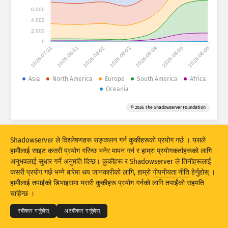
आक्रमणको तथ्याङ्कहरू : डिभाइसहरू
6,000
देशहरू
4,000
हेल्प
2,000
0
2026-07-31
2026-08-01
2026-08-02
2026-08-03
2026-08-04
2026-08-05
2026-08-06
डाटा सेट
सीमा
Asia
North America
Europe
South America
Africa
Oceania
द्वारा ग्रुप बनाउनुहोस्
देश
ट्याग
© 2026 The Shadowserver Foundation
Stacking
स्ट्याक गरिएको
खप्टिएको
परिणामहरूलाई स्वत: अपडेट गर्नुहोस्
Shadowserver ले विश्लेषणहरू सङ्कलन गर्न कुकीहरूको प्रयोग गर्छ । यसले
अपडेट
रिसेट
हामीलाई साइट कसरी प्रयोग गरिन्छ भनेर मापन गर्न र हाम्रा प्रयोगकर्ताहरूको लागि
अनुभवलाई सुधार गर्ने अनुमति दिन्छ। कुकीहरू र Shadowserver ले तिनीहरूलाई
कसरी प्रयोग गर्छ भन्ने बारेमा थप जानकारीको लागि, हाम्रो
गोपनीयता नीति
हेर्नुहोस् ।
PNG को रूपमा डाउनलोड गर्नुहोस्
© 2026
THE SHADOWSERVER FOUNDATION
हामीलाई तपाईंको डिभाइसमा यसरी कुकीहरू प्रयोग गर्नको लागि तपाईंको सहमति
गोपनीयता र शर्तहरू
हामीलाई सम्पर्क गर्नुहोस्
क्रेडिटहरू
चाहिन्छ ।
भाषा
स्वीकार गर्नुहोस्
अस्वीकार गर्नुहोस्