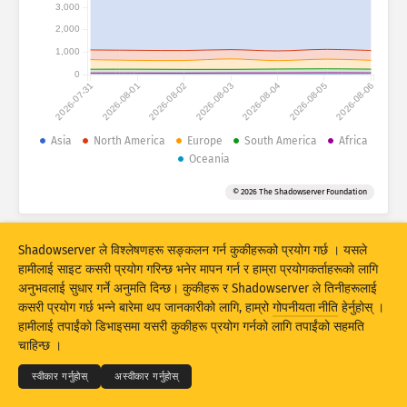
आक्रमणको तथ्याङ्कहरू : डिभाइसहरू
3,000
2,000
देशहरू
हेल्प
1,000
0
2026-07-31
2026-08-01
2026-08-02
2026-08-03
2026-08-04
2026-08-05
2026-08-06
डाटा सेट
सीमा
Asia
North America
Europe
South America
Africa
Oceania
द्वारा ग्रुप बनाउनुहोस्
देश
ट्याग
© 2026 The Shadowserver Foundation
Stacking
स्ट्याक गरिएको
खप्टिएको
परिणामहरूलाई स्वत: अपडेट गर्नुहोस्
Shadowserver ले विश्लेषणहरू सङ्कलन गर्न कुकीहरूको प्रयोग गर्छ । यसले
अपडेट
रिसेट
हामीलाई साइट कसरी प्रयोग गरिन्छ भनेर मापन गर्न र हाम्रा प्रयोगकर्ताहरूको लागि
अनुभवलाई सुधार गर्ने अनुमति दिन्छ। कुकीहरू र Shadowserver ले तिनीहरूलाई
कसरी प्रयोग गर्छ भन्ने बारेमा थप जानकारीको लागि, हाम्रो
गोपनीयता नीति
हेर्नुहोस् ।
PNG को रूपमा डाउनलोड गर्नुहोस्
© 2026
THE SHADOWSERVER FOUNDATION
हामीलाई तपाईंको डिभाइसमा यसरी कुकीहरू प्रयोग गर्नको लागि तपाईंको सहमति
गोपनीयता र शर्तहरू
हामीलाई सम्पर्क गर्नुहोस्
क्रेडिटहरू
चाहिन्छ ।
भाषा
स्वीकार गर्नुहोस्
अस्वीकार गर्नुहोस्