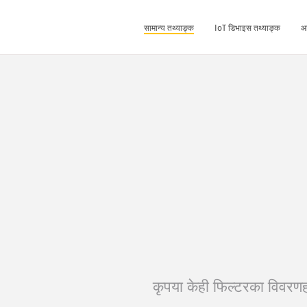
सामान्य तथ्याङ्क
IoT डिभाइस तथ्याङ्क
आ
कृपया केही फिल्टरका विवरणहरू