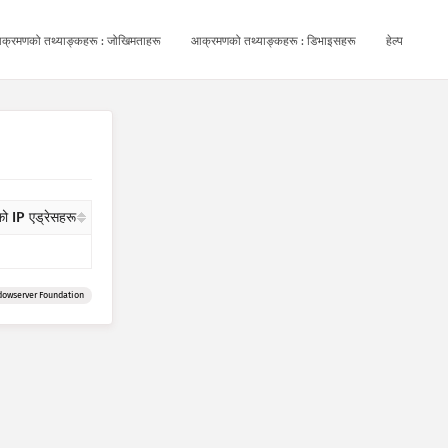
क्रमणको तथ्याङ्कहरू : जोखिमताहरू
आक्रमणको तथ्याङ्कहरू : डिभाइसहरू
हेल्प
ो IP एड्रेसहरू
dowserver Foundation