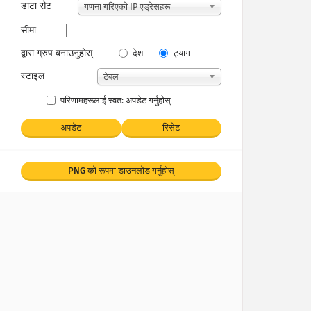
डाटा सेट
गणना गरिएको IP एड्रेसहरू
सीमा
द्वारा ग्रुप बनाउनुहोस्
देश
ट्याग
स्टाइल
टेबल
परिणामहरूलाई स्वत: अपडेट गर्नुहोस्
अपडेट
रिसेट
PNG को रूपमा डाउनलोड गर्नुहोस्