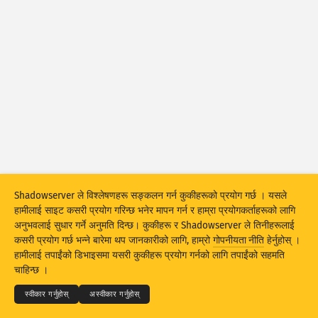
आक्रमणको तथ्याङ्कहरू : डिभाइसहरू
हेल्प
देशहरू
डाटा सेट
सीमा
द्वारा ग्रुप बनाउनुहोस्
देश
ट्याग
जस्तो गणना गर्नुहोस्
दैनिक औसत
जम्मा
Shadowserver ले विश्लेषणहरू सङ्कलन गर्न कुकीहरूको प्रयोग गर्छ । यसले
डाटा स्केल
हामीलाई साइट कसरी प्रयोग गरिन्छ भनेर मापन गर्न र हाम्रा प्रयोगकर्ताहरूको लागि
स्टाइल
अनुभवलाई सुधार गर्ने अनुमति दिन्छ। कुकीहरू र Shadowserver ले तिनीहरूलाई
कसरी प्रयोग गर्छ भन्ने बारेमा थप जानकारीको लागि, हाम्रो
गोपनीयता नीति
हेर्नुहोस् ।
परिणामहरूलाई स्वत: अपडेट गर्नुहोस्
© 2026
THE SHADOWSERVER FOUNDATION
हामीलाई तपाईंको डिभाइसमा यसरी कुकीहरू प्रयोग गर्नको लागि तपाईंको सहमति
गोपनीयता र शर्तहरू
हामीलाई सम्पर्क गर्नुहोस्
क्रेडिटहरू
चाहिन्छ ।
अपडेट
रिसेट
भाषा
स्वीकार गर्नुहोस्
अस्वीकार गर्नुहोस्
PNG को रूपमा डाउनलोड गर्नुहोस्