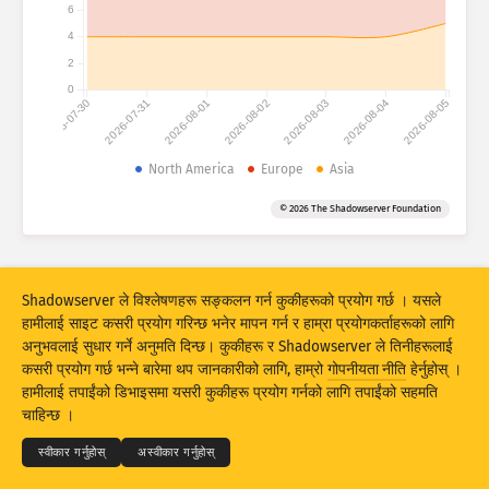
6
4
आक्रमणको तथ्याङ्कहरू : जोखिमताहरू
ट्यागहरू
2
आक्रमणको तथ्याङ्कहरू : डिभाइसहरू
0
2026-07-30
2026-07-31
2026-08-01
2026-08-02
2026-08-03
2026-08-04
2026-08-05
हेल्प
देशहरू
North America
Europe
Asia
© 2026 The Shadowserver Foundation
सीमा
द्वारा ग्रुप बनाउनुहोस्
Shadowserver ले विश्लेषणहरू सङ्कलन गर्न कुकीहरूको प्रयोग गर्छ । यसले
Stacking
स्ट्याक गरिएको
खप्टिएको
हामीलाई साइट कसरी प्रयोग गरिन्छ भनेर मापन गर्न र हाम्रा प्रयोगकर्ताहरूको लागि
परिणामहरूलाई स्वत: अपडेट गर्नुहोस्
अनुभवलाई सुधार गर्ने अनुमति दिन्छ। कुकीहरू र Shadowserver ले तिनीहरूलाई
कसरी प्रयोग गर्छ भन्ने बारेमा थप जानकारीको लागि, हाम्रो
गोपनीयता नीति
हेर्नुहोस् ।
अपडेट
रिसेट
© 2026
THE SHADOWSERVER FOUNDATION
हामीलाई तपाईंको डिभाइसमा यसरी कुकीहरू प्रयोग गर्नको लागि तपाईंको सहमति
गोपनीयता र शर्तहरू
हामीलाई सम्पर्क गर्नुहोस्
क्रेडिटहरू
चाहिन्छ ।
PNG को रूपमा डाउनलोड गर्नुहोस्
यो डाटाको बारेमा
भाषा
स्वीकार गर्नुहोस्
अस्वीकार गर्नुहोस्