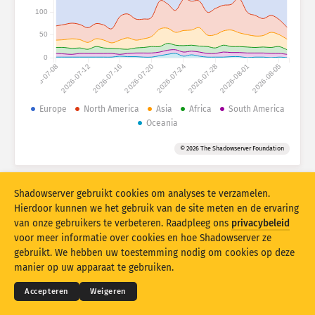
Aanvalsstatistieken: Apparaten
100
Landen
Help
50
0
2026-07-08
2026-07-12
2026-07-16
2026-07-20
2026-07-24
2026-07-28
2026-08-01
2026-08-05
Gegevensset
Limiet
Europe
North America
Asia
Africa
South America
Oceania
Groeperen op
Land
Tag
© 2026 The Shadowserver Foundation
Stacking
Gestapeld
Overlappend
Resultaten automatisch bijwerken
Shadowserver gebruikt cookies om analyses te verzamelen.
Bijwerken
Opnieuw instellen
Hierdoor kunnen we het gebruik van de site meten en de ervaring
van onze gebruikers te verbeteren. Raadpleeg ons
privacybeleid
voor meer informatie over cookies en hoe Shadowserver ze
Downloaden als PNG-bestand
© 2026
THE SHADOWSERVER FOUNDATION
Privacy en voorwaarden
Contact opnemen
gebruikt. We hebben uw toestemming nodig om cookies op deze
Credits
manier op uw apparaat te gebruiken.
Taal
Accepteren
Weigeren