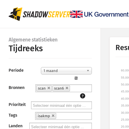
Algemene statistieken
Res
Tijdreeks
Periode
1 maand
60,00
55,00
📆
50,00
Bronnen
scan
scan6
45,00
?
40,00
Prioriteit
35,00
30,00
Tags
isakmp
25,00
Landen
20,00