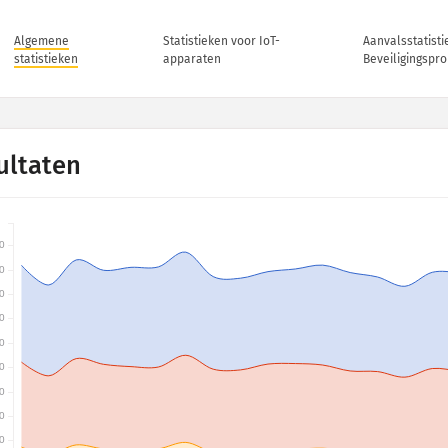
Algemene
Statistieken voor IoT-
Aanvalsstatisti
statistieken
apparaten
Beveiligingspr
ultaten
0
0
0
0
0
0
0
0
0