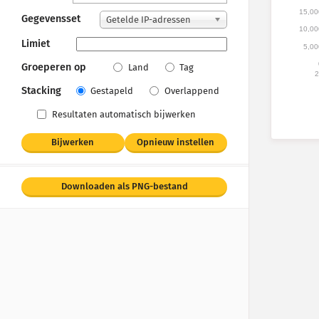
15,00
Gegevensset
Getelde IP-adressen
10,00
Limiet
5,00
Groeperen op
Land
Tag
2
Stacking
Gestapeld
Overlappend
Resultaten automatisch bijwerken
Bijwerken
Opnieuw instellen
Downloaden als PNG-bestand