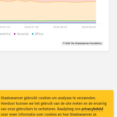
26-07-24
2026-07-28
2026-08-01
2026-08-05
America
Oceania
Africa
© 2026 The Shadowserver Foundation
Shadowserver gebruikt cookies om analyses te verzamelen.
Hierdoor kunnen we het gebruik van de site meten en de ervaring
van onze gebruikers te verbeteren. Raadpleeg ons
privacybeleid
voor meer informatie over cookies en hoe Shadowserver ze