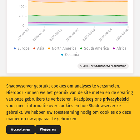
Aanvalsstatistieken: Apparaten
400
Landen
Help
200
0
2026-07-30
2026-07-31
2026-08-01
2026-08-02
2026-08-03
2026-08-04
2026-08-05
Gegevensset
Limiet
Europe
Asia
North America
South America
Africa
Oceania
Groeperen op
Land
Tag
© 2026 The Shadowserver Foundation
Stacking
Gestapeld
Overlappend
Resultaten automatisch bijwerken
Shadowserver gebruikt cookies om analyses te verzamelen.
Bijwerken
Opnieuw instellen
Hierdoor kunnen we het gebruik van de site meten en de ervaring
van onze gebruikers te verbeteren. Raadpleeg ons
privacybeleid
voor meer informatie over cookies en hoe Shadowserver ze
Downloaden als PNG-bestand
© 2026
THE SHADOWSERVER FOUNDATION
Privacy en voorwaarden
Contact opnemen
gebruikt. We hebben uw toestemming nodig om cookies op deze
Credits
manier op uw apparaat te gebruiken.
Taal
Accepteren
Weigeren