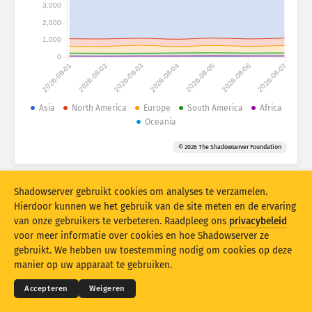
Aanvalsstatistieken: Apparaten
3,000
2,000
Landen
Help
1,000
0
2026-08-01
2026-08-02
2026-08-03
2026-08-04
2026-08-05
2026-08-06
2026-08-07
Gegevensset
Limiet
Asia
North America
Europe
South America
Africa
Oceania
Groeperen op
Land
Tag
© 2026 The Shadowserver Foundation
Stacking
Gestapeld
Overlappend
Resultaten automatisch bijwerken
Shadowserver gebruikt cookies om analyses te verzamelen.
Bijwerken
Opnieuw instellen
Hierdoor kunnen we het gebruik van de site meten en de ervaring
van onze gebruikers te verbeteren. Raadpleeg ons
privacybeleid
voor meer informatie over cookies en hoe Shadowserver ze
Downloaden als PNG-bestand
© 2026
THE SHADOWSERVER FOUNDATION
Privacy en voorwaarden
Contact opnemen
gebruikt. We hebben uw toestemming nodig om cookies op deze
Credits
manier op uw apparaat te gebruiken.
Taal
Accepteren
Weigeren