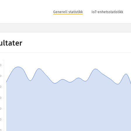
Generell statistikk
IoT-enhetsstatistikk
ultater
0
0
0
0
0
0
0