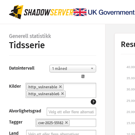
Generell statistikk
Res
Tidsserie
40,00
Datointervall
1 måned
📆
35,00
Kilder
http_vulnerable
30,00
http_vulnerable6
25,00
?
Alvorlighetsgrad
20,00
Tagger
cve-2025-55182
15,00
Land
10,00