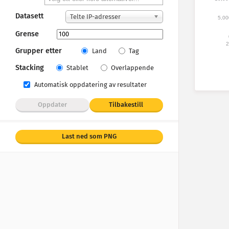
Datasett
Telte IP-adresser
5,00
Grense
2
Grupper etter
Land
Tag
Stacking
Stablet
Overlappende
Automatisk oppdatering av resultater
Oppdater
Tilbakestill
Last ned som PNG