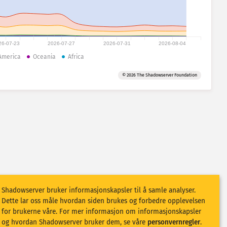
26-07-23
2026-07-27
2026-07-31
2026-08-04
America
Oceania
Africa
© 2026 The Shadowserver Foundation
Shadowserver bruker informasjonskapsler til å samle analyser.
Dette lar oss måle hvordan siden brukes og forbedre opplevelsen
for brukerne våre. For mer informasjon om informasjonskapsler
og hvordan Shadowserver bruker dem, se våre
personvernregler
.