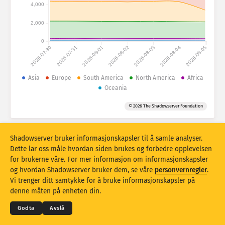
Angrepsstatistikk: Enheter
4,000
Land
Hjelp
2,000
0
2026-07-30
2026-07-31
2026-08-01
2026-08-02
2026-08-03
2026-08-04
2026-08-05
Datasett
Grense
Asia
Europe
South America
North America
Africa
Oceania
Grupper etter
Land
Tag
© 2026 The Shadowserver Foundation
Stacking
Stablet
Overlappende
Automatisk oppdatering av resultater
Shadowserver bruker informasjonskapsler til å samle analyser.
Oppdater
Tilbakestill
Dette lar oss måle hvordan siden brukes og forbedre opplevelsen
for brukerne våre. For mer informasjon om informasjonskapsler
og hvordan Shadowserver bruker dem, se våre
personvernregler
.
Last ned som PNG
© 2026
THE SHADOWSERVER FOUNDATION
Vi trenger ditt samtykke for å bruke informasjonskapsler på
Personvern og vilkår
Kontakt oss
Credits
denne måten på enheten din.
Språk
Godta
Avslå